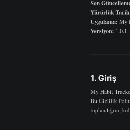
Son Güncellem
Yürürlük Tarih
Uygulama:
My H
Versiyon:
1.0.1
1. Giriş
My Habit Tracker
Bu Gizlilik Poli
toplandığını, ku