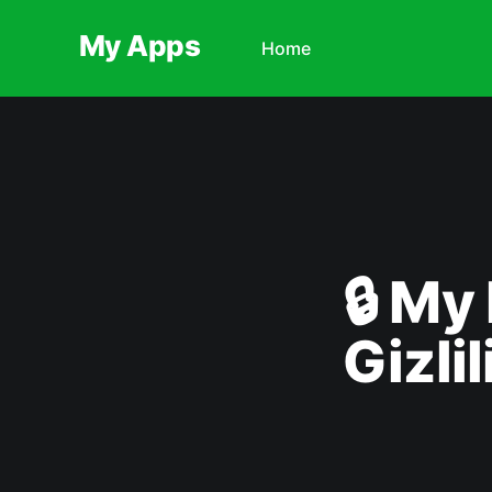
My Apps
Home
🔒 My
Gizlil