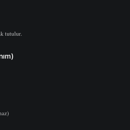
k tutulur.
anım)
maz)