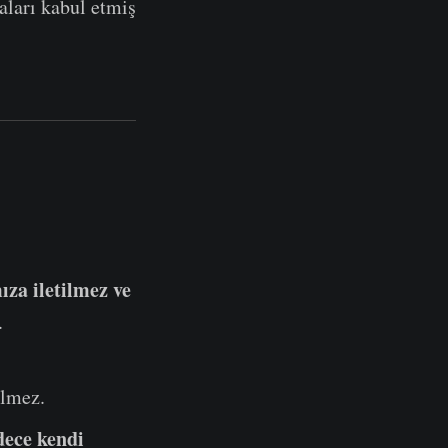
aları kabul etmiş
ıza iletilmez ve
.
ilmez.
dece kendi