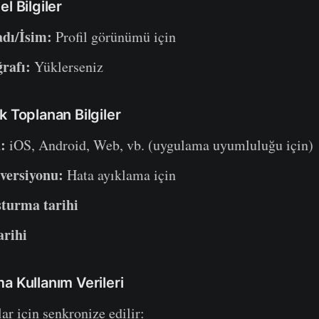
l Bilgiler
adı/İsim:
Profil görünümü için
ğrafı:
Yüklerseniz
k Toplanan Bilgiler
:
iOS, Android, Web, vb. (uygulama uyumluluğu için)
versiyonu:
Hata ayıklama için
turma tarihi
arihi
a Kullanım Verileri
lar için senkronize edilir: