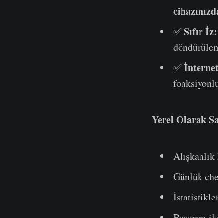
cihazınızd
Sıfır İz:
✅
döndürüleme
İnterne
✅
fonksiyonlu
Yerel Olarak Sa
Alışkanlık 
Günlük che
İstatistikle
Başarım il