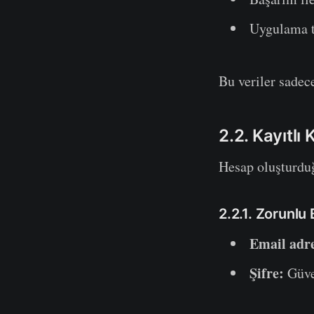
Uygulama t
Bu veriler sadece
2.2. Kayıtlı
Hesap oluşturd
2.2.1. Zorunlu B
Email adre
Şifre:
Güven