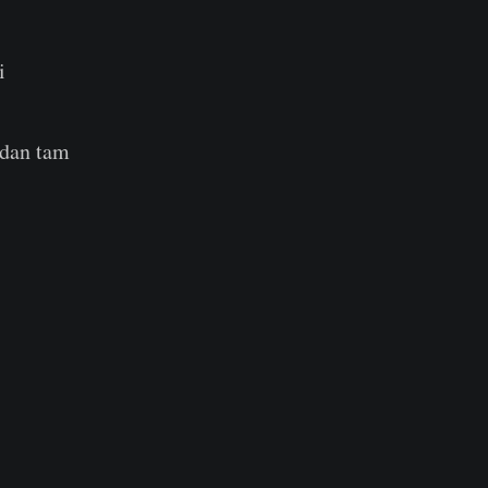
i
adan tam