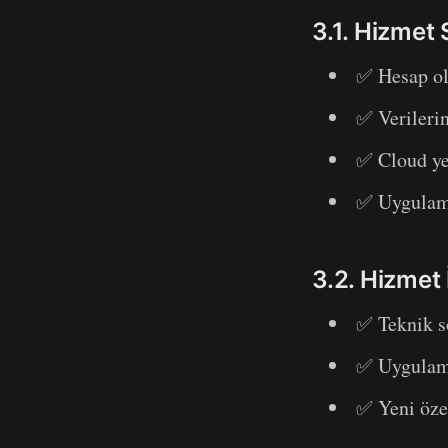
3.1. Hizme
✅ Hesap ol
✅ Verilerin
✅ Cloud y
✅ Uygulama
3.2. Hizmet 
✅ Teknik s
✅ Uygulama
✅ Yeni özel