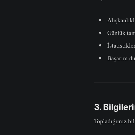
Alışkanlıkl
Günlük tam
İstatistikle
Başarım du
3. Bilgile
Topladığımız bil