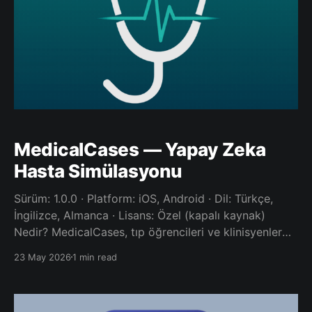
MedicalCases — Yapay Zeka
Hasta Simülasyonu
Sürüm: 1.0.0 · Platform: iOS, Android · Dil: Türkçe,
İngilizce, Almanca · Lisans: Özel (kapalı kaynak)
Nedir? MedicalCases, tıp öğrencileri ve klinisyenler
için tasarlanmış yapay zeka destekli hasta simülasyon
23 May 2026
1 min read
uygulamasıdır. Gerçekçi klinik vakalar üzerinden
yapay zeka ile bire bir görüşme yaparak anamnez
alabilir, muayene bulguları isteyebilir, tetkik