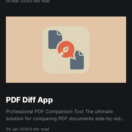
09 Mar 2026
5 min read
yatakbaşında veya poliklinik ortamında hızlıca
kullanabilmesi için 60'ı aşkın kanıta dayalı medikal
hesaplayıcıyı, 80'i aşkın klinik yaklaşım
PDF Diff App
Professional PDF Comparison Tool The ultimate
solution for comparing PDF documents side-by-side
with powerful annotation capabilities. Available for
04 Jan 2026
3 min read