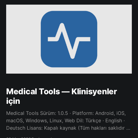
yerel olarak saklanır. İnternet bağlantısı olmadan da
çalışır; öğrenme hızınız
Medical Tools — Klinisyenler
için
Medical Tools Sürüm: 1.0.5 · Platform: Android, iOS,
macOS, Windows, Linux, Web Dil: Türkçe · English ·
Deutsch Lisans: Kapalı kaynak (Tüm hakları saklıdır ©
Ahmet GEZMEN) Nedir? Medical Tools, klinisyenlerin