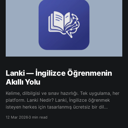
sonuçlarını yorumlayabilir ve tanı
Lanki — İngilizce Öğrenmenin
Akıllı Yolu
Kelime, dilbilgisi ve sınav hazırlığı. Tek uygulama, her
platform. Lanki Nedir? Lanki, İngilizce öğrenmek
isteyen herkes için tasarlanmış ücretsiz bir dil
öğrenme uygulamasıdır. Kelime bilgisi çalışmalarından
12 Mar 2026
3 min read
YDS/YÖKDİL sınav sorularına kadar geniş bir içerik
yelpazesi sunar. Tüm öğrenme verileriniz cihazınızda