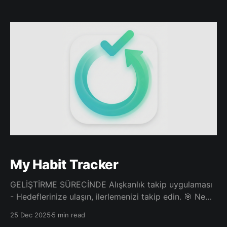
macOS, Windows, and Linux. 🎯 Why PDF Diff App?
Comparing documents has never been easier.
Whether you're reviewing contracts, analyzing
reports, or tracking document changes, PDF Diff App
provides
My Habit Tracker
GELİŞTİRME SÜRECİNDE Alışkanlık takip uygulaması
- Hedeflerinize ulaşın, ilerlemenizi takip edin. 🎯 Ne
İşe Yarar? MyHabitTracker ile günlük alışkanlıklarınızı
25 Dec 2025
5 min read
kolayca takip edin, streak'lerinizi görün ve