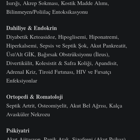
Isırığı, Akrep Sokması, Kostik Madde Alımı,
Bilinmeyen/Poliilaç Entoksikasyonu
Dahiliye & Endokrin
Diyabetik Ketoasidoz, Hipoglisemi, Hiponatremi,
Hiperkalsemi, Sepsis ve Septik Şok, Akut Pankreatit,
Üst/Alt GİK, Bağırsak Obstrüksiyonu (İleus),
Divertikülit, Kolesistit & Safra Koliği, Apandisit,
Adrenal Kriz, Tiroid Fırtınası, HIV ve Fırsatçı
Enfeksiyonlar
Ortopedi & Romatoloji
Septik Artrit, Osteomiyelit, Akut Bel Ağrısı, Kalça
Avasküler Nekrozu
Psikiyatri
Akut Ajitasyon, Panik Atak, Şizofreni (Akut Psikoz),