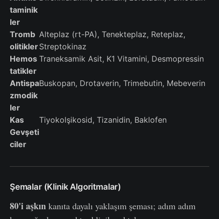
taminik
ler
Tromb
Alteplaz (rt-PA), Tenekteplaz, Reteplaz,
olitikler
Streptokinaz
Hemos
Traneksamik Asit, K1 Vitamini, Desmopressin
tatikler
Antispa
Buskopan, Drotaverin, Trimebutin, Mebeverin
zmodik
ler
Kas
Tiyokolşikosid, Tizanidin, Baklofen
Gevşeti
ciler
Şemalar (Klinik Algoritmalar)
80'i aşkın
kanıta dayalı yaklaşım şeması; adım adım