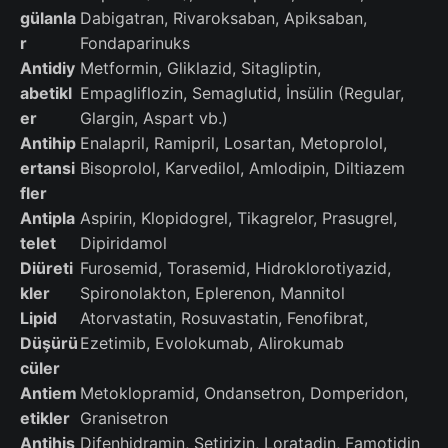
gülanla
Dabigatran, Rivaroksaban, Apiksaban,
r
Fondaparinuks
Antidiy
Metformin, Gliklazid, Sitagliptin,
abetikl
Empagliflozin, Semaglutid, İnsülin (Regular,
er
Glargin, Aspart vb.)
Antihip
Enalapril, Ramipril, Losartan, Metoprolol,
ertansi
Bisoprolol, Karvedilol, Amlodipin, Diltiazem
fler
Antipla
Aspirin, Klopidogrel, Tikagrelor, Prasugrel,
telet
Dipiridamol
Diüreti
Furosemid, Torasemid, Hidroklorotiyazid,
kler
Spironolakton, Eplerenon, Mannitol
Lipid
Atorvastatin, Rosuvastatin, Fenofibrat,
Düşürü
Ezetimib, Evolokumab, Alirokumab
cüler
Antiem
Metoklopramid, Ondansetron, Domperidon,
etikler
Granisetron
Antihis
Difenhidramin, Setirizin, Loratadin, Famotidin