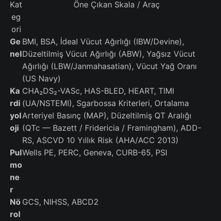
Kat
Öne Çıkan Skala / Araç
eg
ori
Ge
BMI, BSA, İdeal Vücut Ağırlığı (IBW/Devine),
nel
Düzeltilmiş Vücut Ağırlığı (ABW), Yağsız Vücut
Ağırlığı (LBW/Janmahasatian), Vücut Yağ Oranı
(US Navy)
Ka
CHA₂DS₂-VASc, HAS-BLED, HEART, TIMI
rdi
(UA/NSTEMI), Sgarbossa Kriterleri, Ortalama
yol
Arteriyel Basınç (MAP), Düzeltilmiş QT Aralığı
oji
(QTc — Bazett / Fridericia / Framingham), ADD-
RS, ASCVD 10 Yıllık Risk (AHA/ACC 2013)
Pul
Wells PE, PERC, Geneva, CURB-65, PSI
mo
ne
r
Nö
GCS, NIHSS, ABCD2
rol