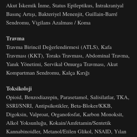
Akut İskemik İnme, Status Epileptikus, İntrakraniyal
Basınç Artışı, Bakteriyel Menenjit, Guillain-Barré
Sendromu, Vigilans Azalması / Koma
Travma
Travma Birincil Değerlendirmesi (ATLS), Kafa
Travması (KKT), Toraks Travması, Abdominal Travma,
Yanık Yönetimi, Servikal Omurga Travması, Akut
Kompartman Sendromu, Kalça Kırığı
Toksikoloji
Opioid, Benzodiazepin, Parasetamol, Salisilatlar, TKA,
SSRI/SNRI, Antipsikotikler, Beta-Bloker/KKB,
Digoksin, Valproat, Organofosfat, Karbon Monoksit,
Alkol Yoksunluğu, Kokain/Amfetamin/Sentetik
Kannabinoidler, Metanol/Etilen Glikol, NSAID, Yılan