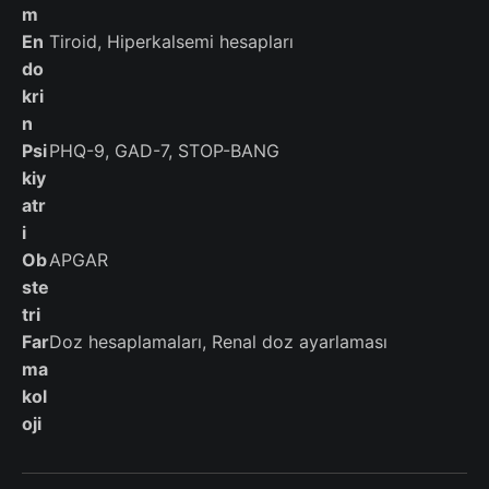
m
En
Tiroid, Hiperkalsemi hesapları
do
kri
n
Psi
PHQ-9, GAD-7, STOP-BANG
kiy
atr
i
Ob
APGAR
ste
tri
Far
Doz hesaplamaları, Renal doz ayarlaması
ma
kol
oji