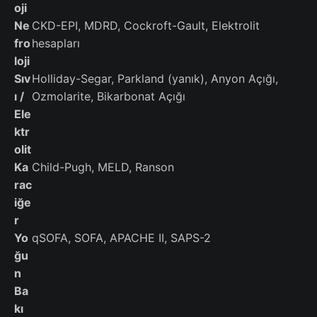
oji
Ne
CKD-EPI, MDRD, Cockroft-Gault, Elektrolit
fro
hesapları
loji
Sıv
Holliday-Segar, Parkland (yanık), Anyon Açığı,
ı /
Ozmolarite, Bikarbonat Açığı
Ele
ktr
olit
Ka
Child-Pugh, MELD, Ranson
rac
iğe
r
Yo
qSOFA, SOFA, APACHE II, SAPS-2
ğu
n
Ba
kı