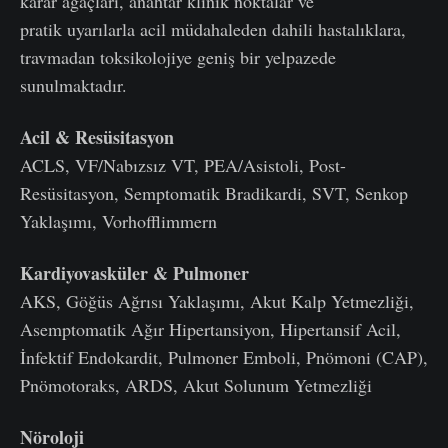
karar ağaçları, anahtar klinik noktalar ve
pratik uyarılarla acil müdahaleden dahili hastalıklara,
travmadan toksikolojiye geniş bir yelpazede
sunulmaktadır.
Acil & Resüsitasyon
ACLS, VF/Nabızsız VT, PEA/Asistoli, Post-
Resüsitasyon, Semptomatik Bradikardi, SVT, Senkop
Yaklaşımı, Vorhofflimmern
Kardiyovasküler & Pulmoner
AKS, Göğüs Ağrısı Yaklaşımı, Akut Kalp Yetmezliği,
Asemptomatik Ağır Hipertansiyon, Hipertansif Acil,
İnfektif Endokardit, Pulmoner Emboli, Pnömoni (CAP),
Pnömotoraks, ARDS, Akut Solunum Yetmezliği
Nöroloji