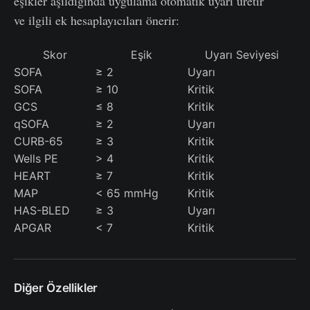
eşikler aşıldığında uygulama otomatik uyarı üretir
ve ilgili ek hesaplayıcıları önerir:
Skor
Eşik
Uyarı Seviyesi
SOFA
≥ 2
Uyarı
SOFA
≥ 10
Kritik
GCS
≤ 8
Kritik
qSOFA
≥ 2
Uyarı
CURB-65
≥ 3
Kritik
Wells PE
> 4
Kritik
HEART
≥ 7
Kritik
MAP
< 65 mmHg
Kritik
HAS-BLED
≥ 3
Uyarı
APGAR
< 7
Kritik
Diğer Özellikler