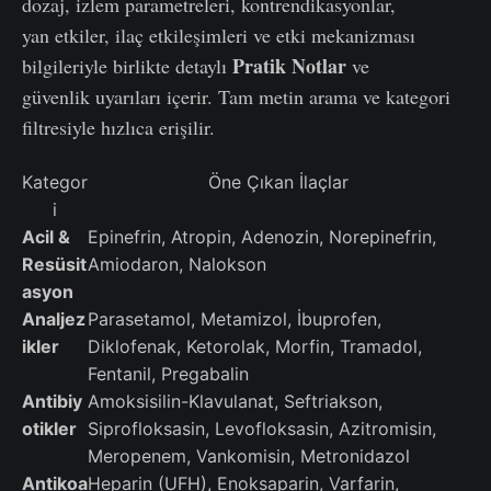
dozaj, izlem parametreleri, kontrendikasyonlar,
yan etkiler, ilaç etkileşimleri ve etki mekanizması
Pratik Notlar
bilgileriyle birlikte detaylı
ve
güvenlik uyarıları içerir. Tam metin arama ve kategori
filtresiyle hızlıca erişilir.
Kategor
Öne Çıkan İlaçlar
i
Acil &
Epinefrin, Atropin, Adenozin, Norepinefrin,
Resüsit
Amiodaron, Nalokson
asyon
Analjez
Parasetamol, Metamizol, İbuprofen,
ikler
Diklofenak, Ketorolak, Morfin, Tramadol,
Fentanil, Pregabalin
Antibiy
Amoksisilin-Klavulanat, Seftriakson,
otikler
Siprofloksasin, Levofloksasin, Azitromisin,
Meropenem, Vankomisin, Metronidazol
Antikoa
Heparin (UFH), Enoksaparin, Varfarin,